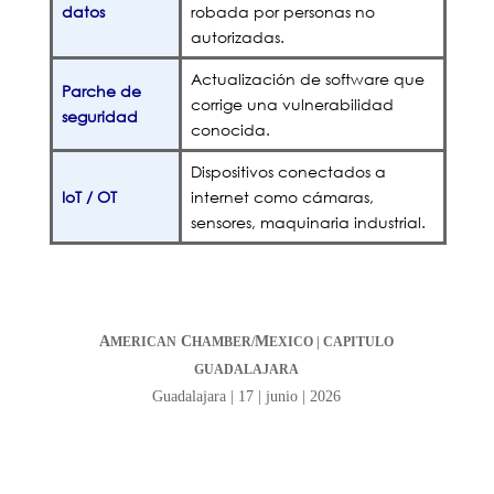
datos
robada por personas no
autorizadas.
Actualización de software que
Parche de
corrige una vulnerabilidad
seguridad
conocida.
Dispositivos conectados a
IoT / OT
internet como cámaras,
sensores, maquinaria industrial.
A
C
M
MERICAN
HAMBER/
EXICO | CAPITULO
GUADALAJARA
Guadalajara | 17 | junio | 2026