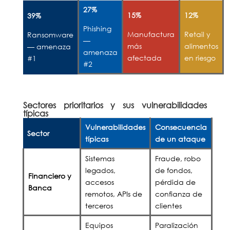
27%
15%
12%
39%
Phishing
Manufactura
Retail y
Ransomware
—
más
alimentos
— amenaza
amenaza
afectada
en riesgo
#1
#2
Sectores prioritarios y sus vulnerabilidades
típicas
V
ulnerabilidades
Consecuencia
Sector
típicas
de un ataque
Sistemas
Fraude, robo
legados,
de fondos,
Financiero y
accesos
pérdida de
Banca
remotos, APIs de
confianza de
terceros
clientes
Equipos
Paralización