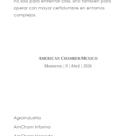
no solo para enfrentar crisis, sino también para
operar con mayor certidumbre en entornos
complejos.
A
C
M
MERICAN
HAMBER/
EXICO
Monterrey | 9 | Abril | 2026
Agroindustria
AmCham Informa
AmCham Noroeste