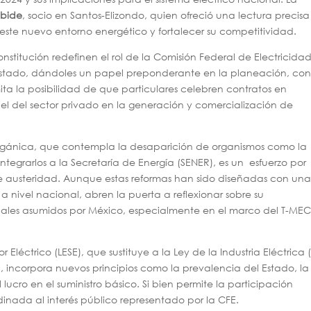
mbide
, socio en Santos-Elizondo, quien ofreció una lectura precisa
te nuevo entorno energético y fortalecer su competitividad.
Constitución redefinen el rol de la Comisión Federal de Electricida
stado, dándoles un papel preponderante en la planeación, cont
imita la posibilidad de que particulares celebren contratos en
pel del sector privado en la generación y comercialización de
ón orgánica, que contempla la desaparición de organismos como la
tegrarlos a la Secretaría de Energía (SENER), es un esfuerzo por
 de austeridad. Aunque estas reformas han sido diseñadas con un
a nivel nacional, abren la puerta a reflexionar sobre su
ales asumidos por México, especialmente en el marco del T-MEC 
Eléctrico (LESE), que sustituye a la Ley de la Industria Eléctrica (
 incorpora nuevos principios como la prevalencia del Estado, la
l lucro en el suministro básico. Si bien permite la participación
inada al interés público representado por la CFE.