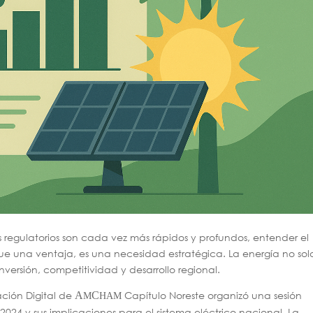
 regulatorios son cada vez más rápidos y profundos, entender el
 una ventaja, es una necesidad estratégica. La energía no sol
inversión, competitividad y desarrollo regional.
ación Digital de
Capítulo Noreste organizó una sesión
A
C
M
HAM
2024 y sus implicaciones para el sistema eléctrico nacional. La