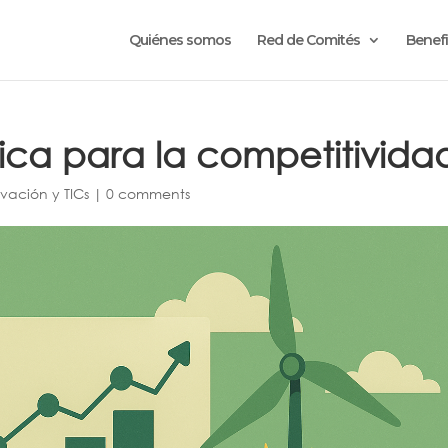
Quiénes somos
Red de Comités
Benefi
tica para la competitivida
vación y TICs
|
0 comments