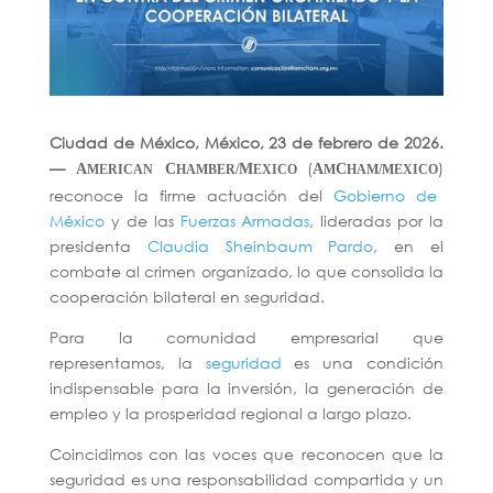
Ciudad de México, México, 23 de febrero de 2026.
—
(
)
A
C
M
A
C
MERICAN
HAMBER/
EXICO
M
HAM/MEXICO
reconoce la firme actuación del
Gobierno de
México
y de las
Fuerzas Armadas
, lideradas por la
presidenta
Claudia Sheinbaum Pardo
, en el
combate al crimen organizado, lo que consolida la
cooperación bilateral en seguridad.
Para la comunidad empresarial que
representamos, la
seguridad
es una condición
indispensable para la inversión, la generación de
empleo y la prosperidad regional a largo plazo.
Coincidimos con las voces que reconocen que la
seguridad es una responsabilidad compartida y un