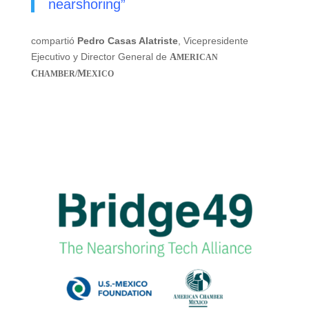
nearshoring”
compartió
Pedro Casas Alatriste
, Vicepresidente
Ejecutivo y Director General de
A
MERICAN
C
M
HAMBER/
EXICO