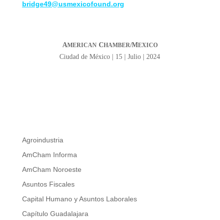
bridge49@usmexicofound.org
A
C
M
MERICAN
HAMBER/
EXICO
Ciudad de México | 15 | Julio | 2024
Agroindustria
AmCham Informa
AmCham Noroeste
Asuntos Fiscales
Capital Humano y Asuntos Laborales
Capítulo Guadalajara