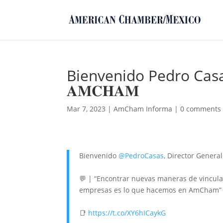
Bienvenido Pedro Casas
𝐀𝐌𝐂𝐇𝐀𝐌
Mar 7, 2023
|
AmCham Informa
|
0 comments
Bienvenido
@PedroCasas
, Director Genera
💬 | “Encontrar nuevas maneras de vincular,
empresas es lo que hacemos en AmCham”
📑
https://t.co/XY6hICaykG