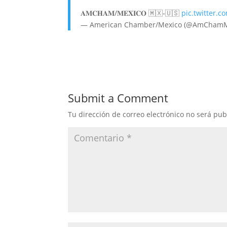
𝐀𝐌𝐂𝐇𝐀𝐌/𝐌𝐄𝐗𝐈𝐂𝐎 🇲🇽-🇺🇸
pic.twitter.c
— American Chamber/Mexico (@AmChamM
Submit a Comment
Tu dirección de correo electrónico no será pub