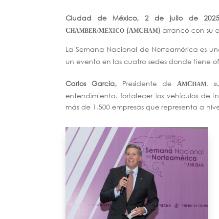
Ciudad de México, 2 de julio de 202
(
)
arrancó con su 
C
M
A
C
HAMBER/
EXICO
M
HAM
La Semana Nacional de Norteamérica es u
un evento en las cuatro sedes donde tiene of
Carlos García,
Presidente de
, s
A
C
M
HAM
entendimiento, fortalecer los vehículos de 
más de 1,500 empresas que representa a nive