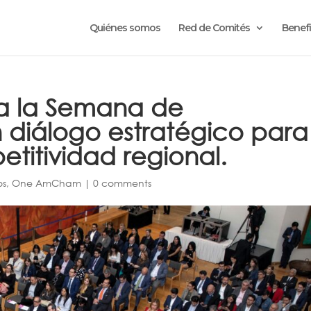
Quiénes somos
Red de Comités
Benefi
 la Semana de
 diálogo estratégico para
etitividad regional.
os
,
One AmCham
|
0 comments