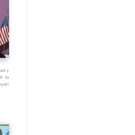
dad y
ó la
buyan