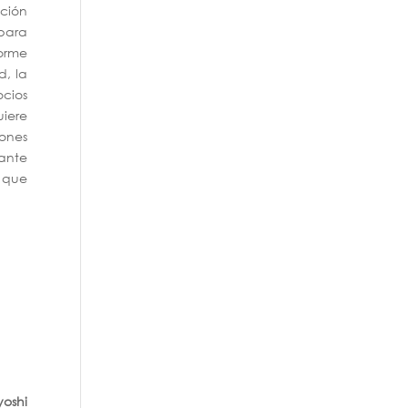
ción
 para
norme
d, la
cios
iere
ones
ante
 que
yoshi