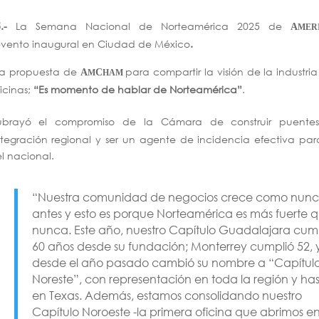
5.-
La Semana Nacional de Norteamérica 2025 de
A
MER
evento inaugural en Ciudad de México
.
na propuesta de
para compartir la visión de la industria
A
C
M
HAM
icinas;
“Es momento de hablar de Norteamérica”
.
ubrayó el compromiso de la Cámara de construir puente
integración regional y ser un agente de incidencia efectiva par
l nacional.
“Nuestra comunidad de negocios crece como nun
antes y esto es porque Norteamérica es más fuerte 
nunca. Este año, nuestro Capítulo Guadalajara cum
60 años desde su fundación; Monterrey cumplió 52, 
desde el año pasado cambió su nombre a “Capítul
Noreste”, con representación en toda la región y ha
en Texas. Además, estamos consolidando nuestro
Capítulo Noroeste -la primera oficina que abrimos e