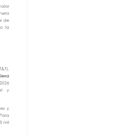
valor
enera
te de
o la
T&T),
lexa
2026
al y
tes y
 Para
5 mil