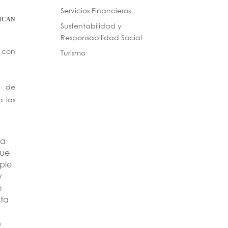
Servicios Financieros
ICAN
Sustentabilidad y
Responsabilidad Social
con
Turismo
s de
a las
ca
que
ple
y
o
sta
n