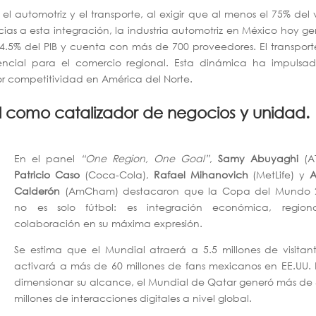
l automotriz y el transporte, al exigir que al menos el 75% del 
ias a esta integración, la industria automotriz en México hoy g
4.5% del PIB y cuenta con más de 700 proveedores. El transpor
encial para el comercio regional. Esta dinámica ha impulsad
yor competitividad en América del Norte.
l como catalizador de negocios y unidad.
En el panel
“One Region, One Goal”
,
Samy Abuyaghi
(A
Patricio Caso
(Coca-Cola),
Rafael Mihanovich
(MetLife) y
A
Calderón
(AmCham) destacaron que la Copa del Mundo 
no es solo fútbol: es integración económica, region
colaboración en su máxima expresión.
Se estima que el Mundial atraerá a 5.5 millones de visitan
activará a más de 60 millones de fans mexicanos en EE.UU.
dimensionar su alcance, el Mundial de Qatar generó más de 
millones de interacciones digitales a nivel global.