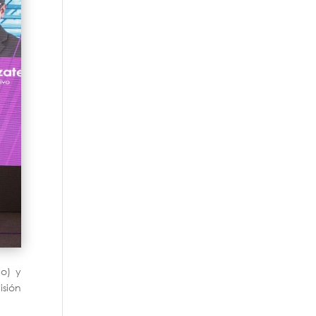
o) y
isión