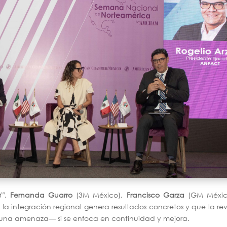
d”
,
Fernanda Guarro
(3M México),
Francisco Garza
(GM Méxic
la integración regional genera resultados concretos y que la rev
una amenaza— si se enfoca en continuidad y mejora.