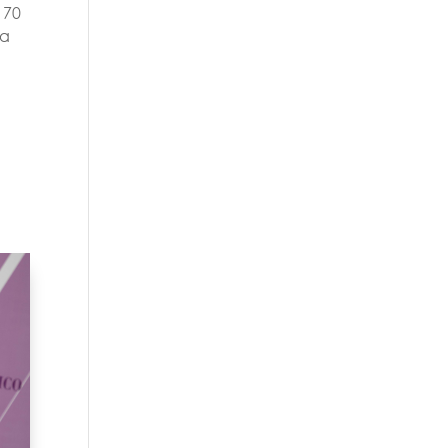
 70
na