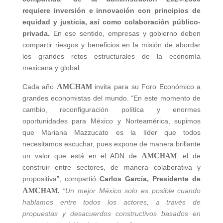
requiere inversión e innovación con principios de
equidad y justicia, así como colaboración público-
privada.
En ese sentido, empresas y gobierno deben
compartir riesgos y beneficios en la misión de abordar
los grandes retos estructurales de la economía
mexicana y global.
A
C
Cada año
invita para su Foro Económico a
M
HAM
grandes economistas del mundo. “En este momento de
cambio, reconfiguración política y enormes
oportunidades para México y Norteamérica, supimos
que Mariana Mazzucato es la líder que todos
necesitamos escuchar, pues expone de manera brillante
A
C
un valor que está en el ADN de
: el de
M
HAM
construir entre sectores, de manera colaborativa y
propositiva”, compartió
Carlos García, Presidente de
A
C
.
“Un mejor México solo es posible cuando
M
HAM
hablamos entre todos los actores, a través de
propuestas y desacuerdos constructivos basados en