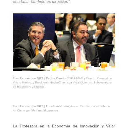
una tasa, también es dirección”.
Foro Económico 2024 | Carlos García,
SVP LATAM y Director General de
Valero México, y Presidente de AmCham con Vidal Llerenas, Subsecretario
de Industria y Comercio
Foro Económico 2024 | Luis Foncerrada,
Asesor Económico en Jefe de
AmCham con
Mariana Mazzucato
La Profesora en la Economía de Innovación y Valor