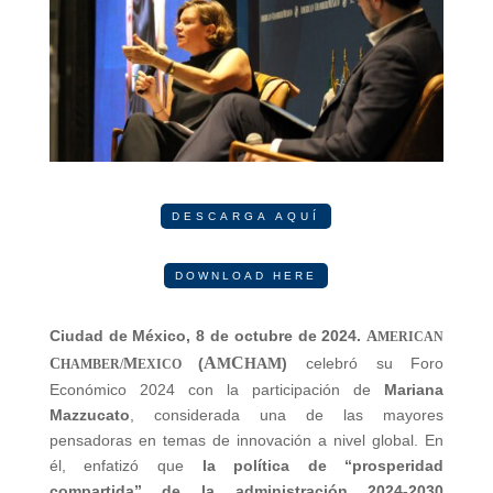
DESCARGA AQUÍ
DOWNLOAD HERE
Ciudad de México, 8 de octubre de 2024.
A
MERICAN
A
C
(
)
celebró su Foro
C
M
M
HAM
HAMBER/
EXICO
Económico 2024 con la participación de
Mariana
Mazzucato
, considerada una de las mayores
pensadoras en temas de innovación a nivel global. En
él, enfatizó que
la política de “prosperidad
compartida” de la administración 2024-2030