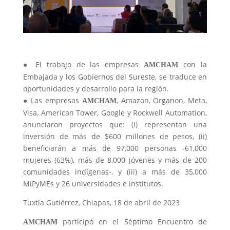
● El trabajo de las empresas
con la
A
M
C
HAM
Embajada y los Gobiernos del Sureste, se traduce en
oportunidades y desarrollo para la región.
● Las empresas
, Amazon, Organon, Meta,
A
M
C
HAM
Visa, American Tower, Google y Rockwell Automation,
anunciaron proyectos que: (i) representan una
inversión de más de $600 millones de pesos, (ii)
beneficiarán a más de 97,000 personas -61,000
mujeres (63%), más de 8,000 jóvenes y más de 200
comunidades indígenas-, y (iii) a más de 35,000
MiPyMEs y 26 universidades e institutos.
Tuxtla Gutiérrez, Chiapas, 18 de abril de 2023
participó en el Séptimo Encuentro de
A
M
C
HAM