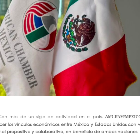
on más de un siglo de actividad en el país,
A
C
M
M
HAM/
EXIC
ecer los vínculos económicos entre México y Estados Unidos con v
ional propositivo y colaborativo, en beneficio de ambas naciones
.