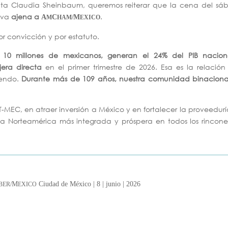
nta Claudia Sheinbaum, queremos reiterar que la cena del sá
tiva
ajena a
.
A
C
M
M
HAM/
EXICO
por convicción y por estatuto.
a
10 millones de mexicanos, generan el 24% del PIB nacion
jera directa
en el primer trimestre de 2026. Esa es la relació
yendo.
Durante más de 109 años, nuestra comunidad binaciona
 T-MEC, en atraer inversión a México y en fortalecer la proveedur
a Norteamérica más integrada y próspera en todos los rincone
M
Ciudad de México | 8 | junio | 2026
ER/
EXICO