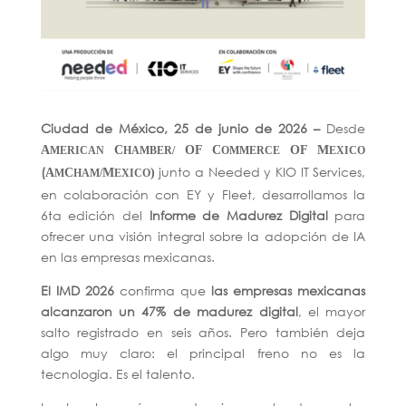
Ciudad de México, 25 de junio de 2026
–
Desde
A
C
OF C
OF M
MERICAN
HAMBER/
OMMERCE
EXICO
(
junto a Needed y KIO IT Services,
A
C
M
)
M
HAM/
EXICO
en colaboración con EY y Fleet, desarrollamos la
6ta edición del
Informe de Madurez Digital
para
ofrecer una visión integral sobre la adopción de IA
en las empresas mexicanas.
El IMD 2026
confirma que
las empresas mexicanas
alcanzaron un 47% de madurez digital
, el mayor
salto registrado en seis años. Pero también deja
algo muy claro: el principal freno no es la
tecnología. Es el talento.