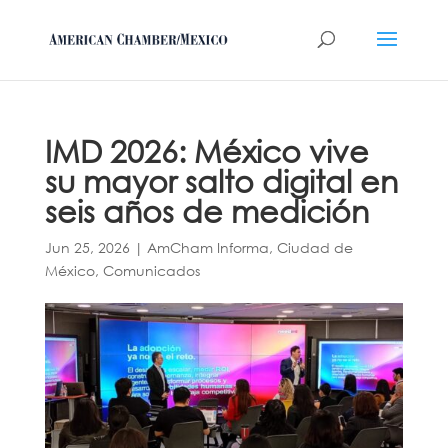
IMD 2026: México vive
su mayor salto digital en
seis años de medición
Jun 25, 2026
|
AmCham Informa
,
Ciudad de
México
,
Comunicados