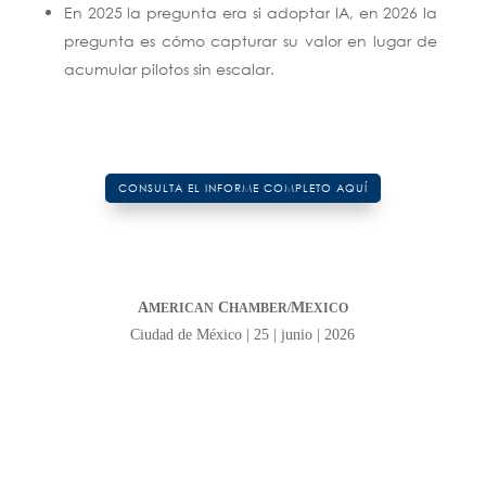
En 2025 la pregunta era si adoptar IA, en 2026 la
pregunta es cómo capturar su valor en lugar de
acumular pilotos sin escalar.
CONSULTA EL INFORME COMPLETO AQUÍ
A
C
M
MERICAN
HAMBER/
EXICO
Ciudad de México | 25
| junio | 2026