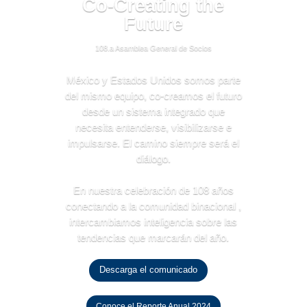
Co-Creating the
Future
108.a Asamblea General de Socios
México y Estados Unidos somos parte
del mismo equipo, co-creamos el futuro
desde un sistema integrado que
necesita entenderse, visibilizarse e
impulsarse. El camino siempre será el
diálogo.
En nuestra celebración de 108 años
conectando a la comunidad binacional ,
intercambiamos inteligencia sobre las
tendencias que marcarán del año.
Descarga el comunicado
Conoce el Reporte Anual 2024