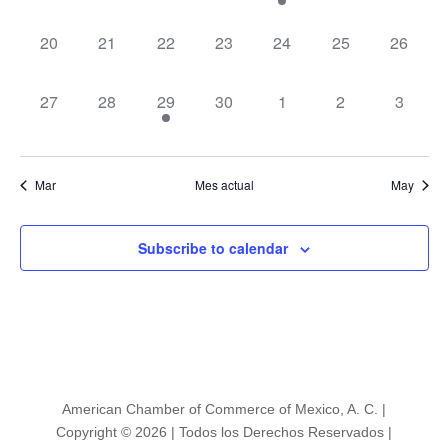
eventos,
eventos,
eventos,
eventos,
evento,
eventos,
eventos
0
0
0
0
0
0
0
20
21
22
23
24
25
26
eventos,
eventos,
eventos,
eventos,
eventos,
eventos,
eventos
0
0
1
0
0
0
0
27
28
29
30
1
2
3
eventos,
eventos,
evento,
eventos,
eventos,
eventos,
eventos
Mar
Mes actual
May
Subscribe to calendar
American Chamber of Commerce of Mexico, A. C. |
Copyright © 2026 | Todos los Derechos Reservados |