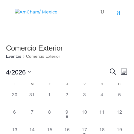
Comercio Exterior
Eventos
Comercio Exterior
Búsque
Nav
4/2026
Buscar
Mes
de
y
Seleccionar
vis
Calendario
L
M
X
J
V
S
D
navega
fecha.
de
de
de
0
0
0
0
0
0
0
30
31
1
2
3
4
5
Eve
Eventos
vistas
eventos,
eventos,
eventos,
eventos,
eventos,
eventos,
eventos
de
0
0
0
1
0
0
0
6
7
8
9
10
11
12
Evento
eventos,
eventos,
eventos,
evento,
eventos,
eventos,
eventos
0
0
0
0
1
0
0
13
14
15
16
17
18
19