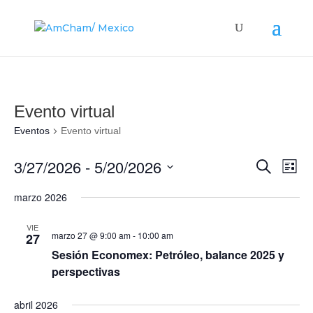
Evento virtual
Eventos
Evento virtual
Búsque
Nav
3/27/2026
 - 
5/20/2026
Buscar
Lista
de
y
Seleccionar
vis
marzo 2026
navega
fecha.
de
de
Eve
VIE
vistas
marzo 27 @ 9:00 am
-
10:00 am
27
de
Sesión Economex: Petróleo, balance 2025 y
perspectivas
Evento
abril 2026