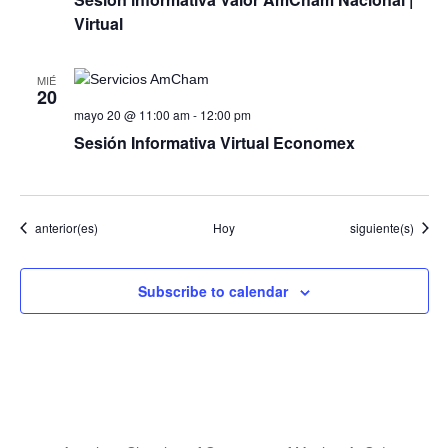
Virtual
MIÉ
20
mayo 20 @ 11:00 am
-
12:00 pm
Sesión Informativa Virtual Economex
Eventos
Eventos
anterior(es)
Hoy
siguiente(s)
Subscribe to calendar