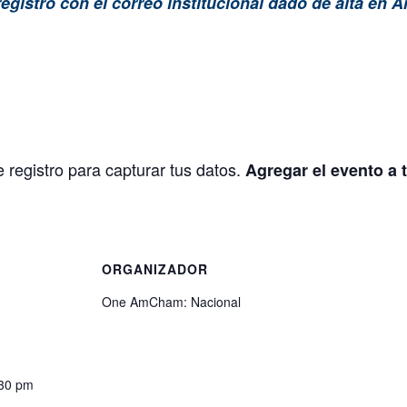
egistro con el correo institucional dado de alta en
e registro para capturar tus datos.
Agregar el evento a 
S
ORGANIZADOR
One AmCham: Nacional
:30 pm