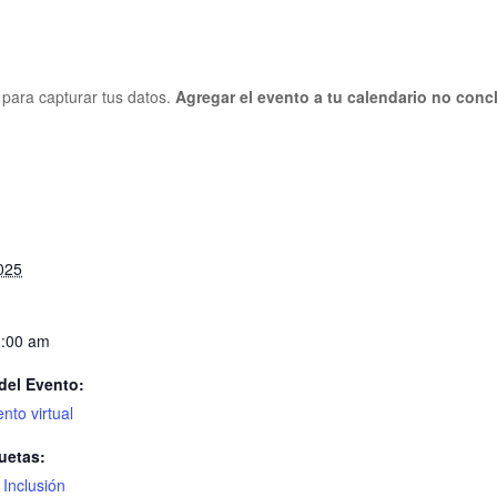
o para capturar tus datos.
Agregar el evento a tu calendario no concl
S
025
0:00 am
del Evento:
nto virtual
uetas:
 Inclusión