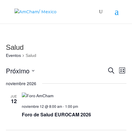
Salud
Eventos
Salud
Búsque
Nav
Próximo
Buscar
Lista
de
y
Seleccionar
vis
noviembre 2026
navega
fecha.
de
de
Eve
JUE
vistas
12
noviembre 12 @ 8:00 am
-
1:00 pm
de
Foro de Salud EUROCAM 2026
Evento