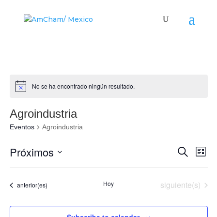
No se ha encontrado ningún resultado.
Agroindustria
Eventos
Agroindustria
Búsque
Nav
Próximos
Buscar
Lista
de
y
Seleccionar
vis
navega
fecha.
de
Eventos
Hoy
siguiente(s)
Eventos
anterior(es)
de
Eve
vistas
de