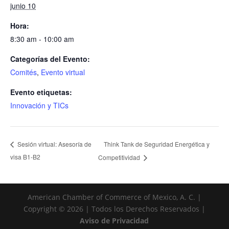
junio 10
Hora:
8:30 am - 10:00 am
Categorías del Evento:
Comités
,
Evento virtual
Evento etiquetas:
Innovación y TICs
Think Tank de Seguridad Energética y
Sesión virtual: Asesoría de
visa B1-B2
Competitividad
American Chamber of Commerce of Mexico, A. C. |
Copyright © 2026 | Todos los Derechos Reservados |
Aviso de Privacidad