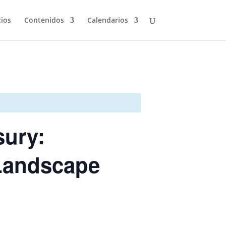
cios
Contenidos
Calendarios
sury:
 Landscape