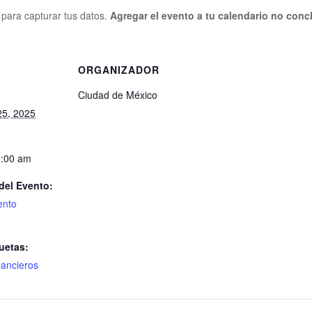
o para capturar tus datos.
Agregar el evento a tu calendario no concl
S
ORGANIZADOR
Ciudad de México
25, 2025
0:00 am
del Evento:
ento
uetas:
nancieros