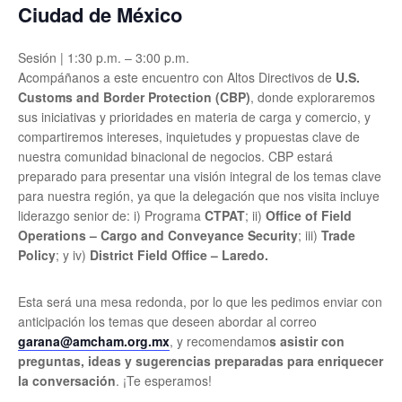
Ciudad de México
Sesión | 1:30 p.m. – 3:00 p.m.
Acompáñanos a este encuentro con Altos Directivos de
U.S.
Customs and Border Protection (CBP)
, donde exploraremos
sus iniciativas y prioridades en materia de carga y comercio, y
compartiremos intereses, inquietudes y propuestas clave de
nuestra comunidad binacional de negocios. CBP estará
preparado para presentar una visión integral de los temas clave
para nuestra región, ya que la delegación que nos visita incluye
liderazgo senior de: i) Programa
CTPAT
; ii)
Office of Field
Operations – Cargo and Conveyance Security
; iii)
Trade
Policy
; y iv)
District Field Office – Laredo.
Esta será una mesa redonda, por lo que les pedimos enviar con
anticipación los temas que deseen abordar al correo
garana@amcham.org.mx
, y recomendamo
s asistir con
preguntas, ideas y sugerencias preparadas para enriquecer
la conversación
. ¡Te esperamos!