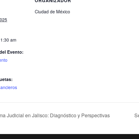
S
ORGANIZADOR
Ciudad de México
2025
11:30 am
del Evento:
ento
uetas:
nancieros
a Judicial en Jalisco: Diagnóstico y Perspectivas
Se