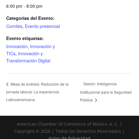
6:00 pm - 8:00 pm
Categorías del Evento:
Comités
,
Evento presencial
Evento etiquetas:
Innovación
,
Innovación y
TICs
,
Innovación y
Transformación Digital
Sesión: Inteligencia
Mesa de análisis: Reducción de la
jornada laboral: La experiencia
Institucional para la Seguridad
Latinoamericana
Pública
American Chamber of Commerce of Mexico, A. C. |
Copyright © 2026 | Todos los Derechos Reservados |
Aviso de Privacidad