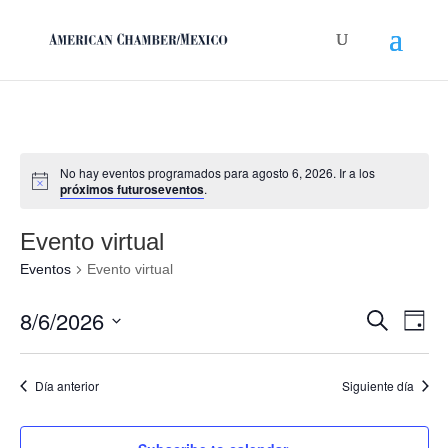
No hay eventos programados para agosto 6, 2026. Ir a los
próximos futuroseventos
.
Evento virtual
Eventos
Evento virtual
Búsque
Nav
8/6/2026
Buscar
Día
de
y
Seleccionar
vis
navega
fecha.
de
Día anterior
Siguiente día
de
Eve
vistas